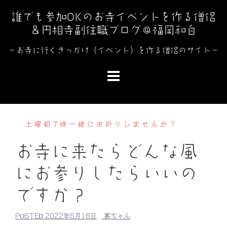
コ
誰でも参加OKのお寺イベントを作る僧侶
ン
＆円相寺副住職ブログ＠福岡和白
テ
ン
～お寺に行くきっかけ（イベント）を作る僧侶のサイト～
ツ
へ
ス
キ
ッ
土曜朝7時一緒にお祈りしませんか？
プ
お寺に来たらどんな風
にお参りしたらいいの
ですか？
POSTED
2022年6月16日
裏ちゃん