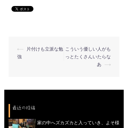
⟵
片付けも立派な勉
こういう優しい人がも
投
強
っとたくさんいたらな
稿
あ
⟶
ナ
ビ
ゲ
ー
シ
最近の投稿
ョ
ン
家の中へズカズカと入っていき、よそ様