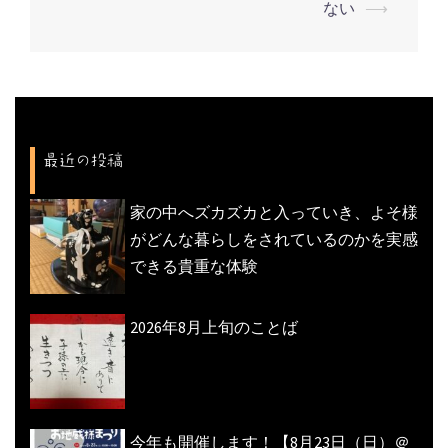
ビ
ない
⟶
ゲ
ー
シ
ョ
ン
最近の投稿
家の中へズカズカと入っていき、よそ様
がどんな暮らしをされているのかを実感
できる貴重な体験
2026年8月上旬のことば
今年も開催します！【8月23日（日）＠