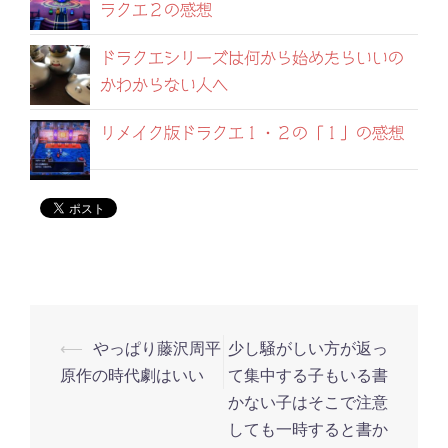
ラクエ２の感想
ドラクエシリーズは何から始めたらいいの
かわからない人へ
リメイク版ドラクエ１・２の「１」の感想
⟵
やっぱり藤沢周平
少し騒がしい方が返っ
投
原作の時代劇はいい
て集中する子もいる書
稿
かない子はそこで注意
ナ
しても一時すると書か