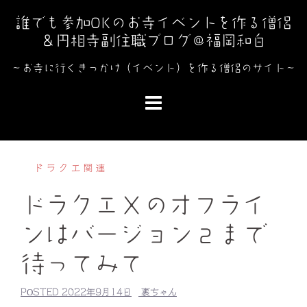
コ
誰でも参加OKのお寺イベントを作る僧侶
ン
＆円相寺副住職ブログ＠福岡和白
テ
ン
～お寺に行くきっかけ（イベント）を作る僧侶のサイト～
ツ
へ
ス
キ
ッ
ドラクエ関連
プ
ドラクエⅩのオフライ
ンはバージョン２まで
待ってみて
POSTED
2022年9月14日
裏ちゃん