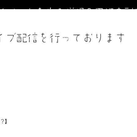
寺イベントを作る僧侶＆円相寺副
～お寺に行くきっかけ（イベント）を作る僧侶のサイト～
ライブ配信を行っております
寺第２納骨堂加入者募集中（令和8年９月１日オープン）
法事、葬
週金曜】大人のための書道教室
【毎週土曜】朝7時一緒にお祈り(木
フィール＆頼めること
円相寺までのアクセス
副住職 裏辻正之
か？】