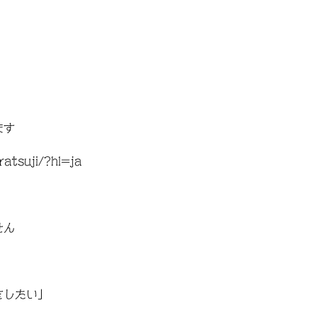
ます
atsuji/?hl=ja
せん
をしたい」