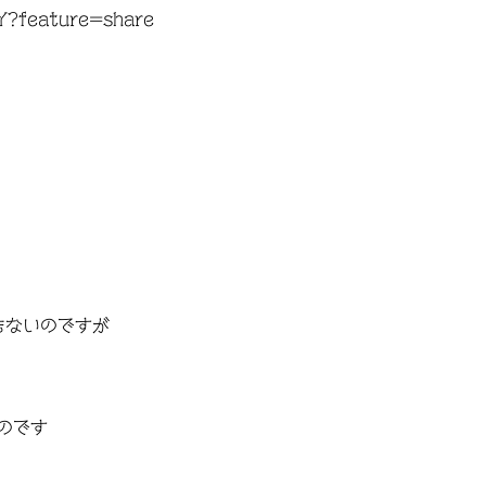
rY?feature=share
もないのですが
のです