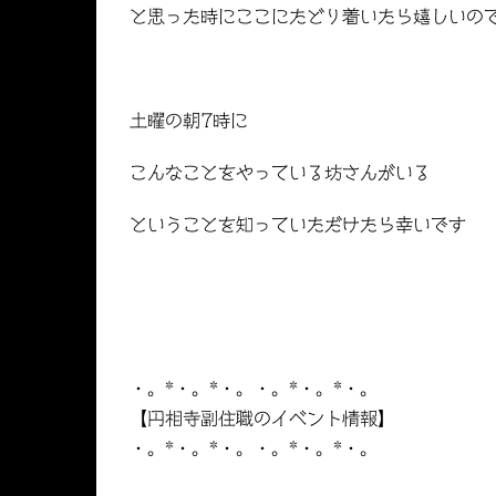
と思った時にここにたどり着いたら嬉しいの
土曜の朝7時に
こんなことをやっている坊さんがいる
ということを知っていただけたら幸いです
・。*・。*・。・。*・。*・。
【円相寺副住職のイベント情報】
・。*・。*・。・。*・。*・。