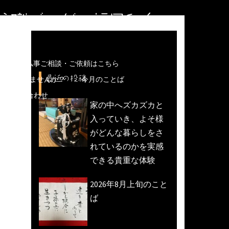
住職ブログ＠福岡和白
儀などの仏事ご相談・ご依頼はこちら
最近の投稿
魚活動)しませんか？
今月のことば
への問い合わせ
家の中へズカズカと
入っていき、よそ様
がどんな暮らしをさ
れているのかを実感
できる貴重な体験
2026年8月上旬のこと
ば