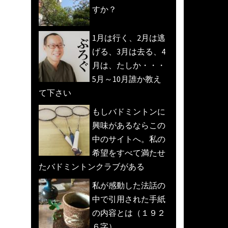
すか？
1月は行く、2月は逃
げる、3月は去る、4
月は、たしか・・・
5月～10月誰か教え
て下さい
もしバドミントンに
興味があるならこの
中のサイトへ。私の
希望をすべて満たせ
たバドミントンクラブがある
私が感動した法話の
中で引用された手紙
の内容とは（１９２
６字）