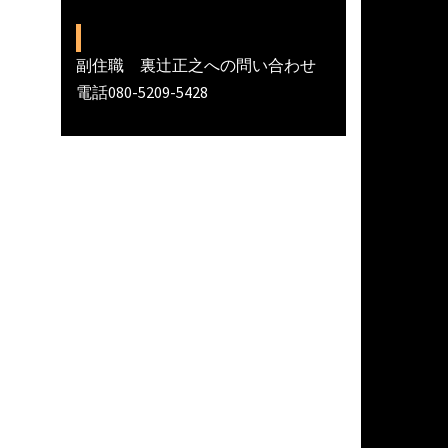
副住職 裏辻正之への問い合わせ
電話080-5209-5428