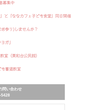
者募集中
地蔵盆』と『ななカフェ子ども食堂』同日開催
むお参り)しませんか？
寺ヨガ」
道教室（美和台公民館）
ども書道教室