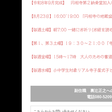
【令和8年9月完成】 円相寺第２納骨堂加入
【8月23日】16:00~19:00 『円相寺の
【毎週土曜】朝7:00 一緒にお祈り(お経を読
【第１、第３土曜】1９：３０～２１:００「
【毎週金曜】15時～17時 大人のための書
【毎週水曜】小中学生対象リアル寺子屋式子