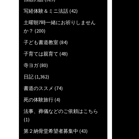
写経体験＆ミニ法話
(42)
土曜朝7時一緒にお祈りしません
か？
(200)
子ども書道教室
(84)
子育ては親育て
(48)
寺ヨガ
(80)
日記
(1,362)
書道のススメ
(74)
死の体験旅行
(4)
法事、葬儀などのご依頼はこちら
(1)
第２納骨堂希望者募集中
(43)