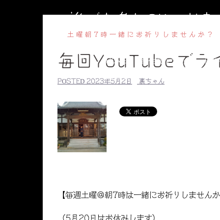
コ
誰でも参加OKのお
ン
テ
土曜朝7時一緒にお祈りしませんか？
ン
毎回YouTubeで
ツ
HOME
副住職のブログ
円相
へ
【毎週水曜】子ども書道教室
【毎
POSTED
2023年5月2日
裏ちゃん
ス
副住職のプロ
キ
ッ
プ
【毎週土曜＠朝7時は一緒にお祈りしません
（5月20日はお休みします）