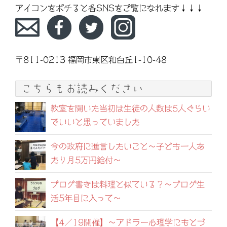
アイコンをポチると各SNSをご覧になれます↓↓↓
〒811-0213 福岡市東区和白丘1-10-48
こちらもお読みください
教室を開いた当初は生徒の人数は5人ぐらい
でいいと思っていました
今の政府に進言したいこと〜子ども一人あ
たり月5万円給付〜
ブログ書きは料理と似ている？〜ブログ生
活5年目に入って〜
【4／19開催】〜アドラー心理学にもとづ