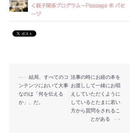
く親子関係プログラム〜Passage ® パセ
ージ
⟵
結局、すべてのコ
法事の時にお経の本を
投
ンテンツにおいて大事
お渡しして一緒にお唱
稿
なのは「何を伝える
えしていただくように
ナ
か」、だ。
しているとたまに若い
ビ
方から質問をされるこ
ゲ
とがある
⟶
ー
シ