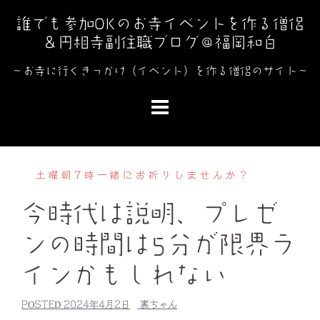
コ
誰でも参加OKのお寺イベントを作る僧侶
ン
＆円相寺副住職ブログ＠福岡和白
テ
ン
～お寺に行くきっかけ（イベント）を作る僧侶のサイト～
ツ
へ
ス
キ
ッ
土曜朝7時一緒にお祈りしませんか？
プ
今時代は説明、プレゼ
ンの時間は5分が限界ラ
インかもしれない
POSTED
2024年4月2日
裏ちゃん