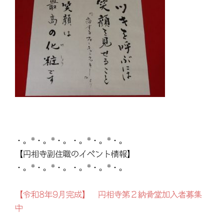
・。*・。*・。・。*・。*・。
【円相寺副住職のイベント情報】
・。*・。*・。・。*・。*・。
【令和8年9月完成】 円相寺第２納骨堂加入者募集
中