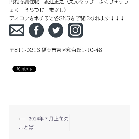
円相寺副住職 裏辻正之（えんそうじ ふくじゅうし
ょく うらつじ まさし）
アイコンをポチると各SNSをご覧になれます↓↓↓
〒811-0213 福岡市東区和白丘1-10-48
⟵
2014年７月上旬の
投
ことば
稿