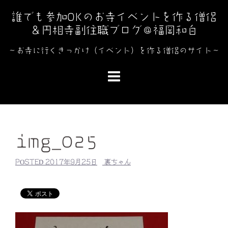
コ
誰でも参加OKのお寺イベントを作る僧侶
ン
＆円相寺副住職ブログ＠福岡和白
テ
ン
～お寺に行くきっかけ（イベント）を作る僧侶のサイト～
ツ
へ
ス
キ
ッ
プ
img_025
POSTED
2017年9月25日
裏ちゃん