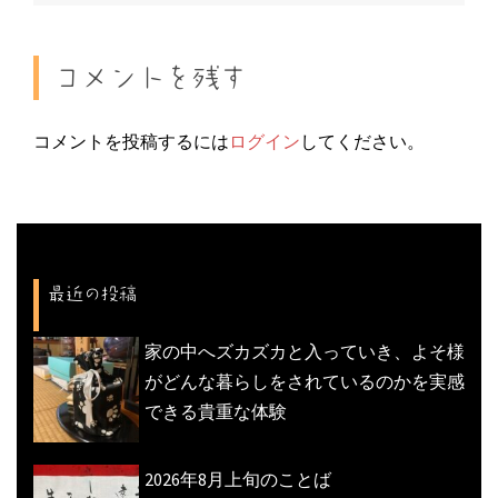
ナ
ビ
ゲ
コメントを残す
ー
シ
コメントを投稿するには
ログイン
してください。
ョ
ン
最近の投稿
家の中へズカズカと入っていき、よそ様
がどんな暮らしをされているのかを実感
できる貴重な体験
2026年8月上旬のことば