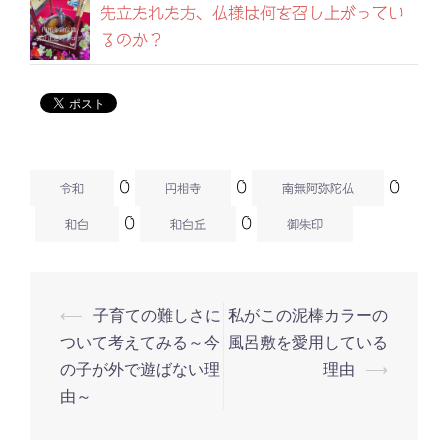
先立たれた方、仏様は何を召し上がってい
るのか？
0
0
0
令和
円相寺
南無阿弥陀仏
0
0
和白
和白丘
御朱印
⟵
子育ての難しさに
私がこの泥棒カラーの
投
ついて考えてみる～今
風呂敷を愛用している
稿
の子が外で遊ばない理
理由
⟶
ナ
由～
ビ
ゲ