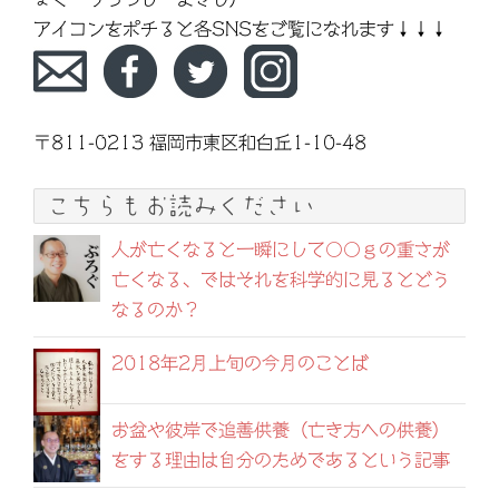
アイコンをポチると各SNSをご覧になれます↓↓↓
〒811-0213 福岡市東区和白丘1-10-48
こちらもお読みください
人が亡くなると一瞬にして〇〇ｇの重さが
亡くなる、ではそれを科学的に見るとどう
なるのか？
2018年2月上旬の今月のことば
お盆や彼岸で追善供養（亡き方への供養）
をする理由は自分のためであるという記事