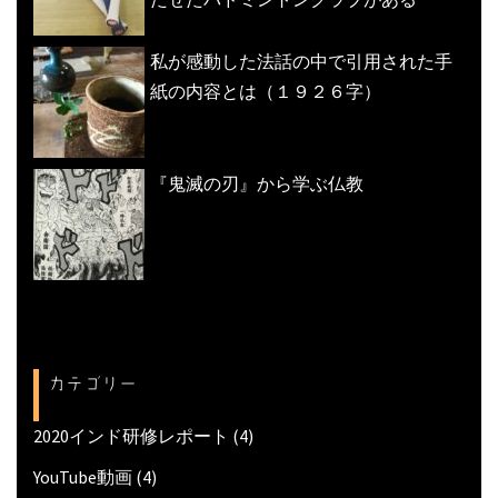
私が感動した法話の中で引用された手
紙の内容とは（１９２６字）
『鬼滅の刃』から学ぶ仏教
カテゴリー
2020インド研修レポート
(4)
YouTube動画
(4)