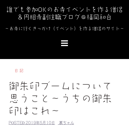
コ
誰でも参加OKのお寺イベントを作る僧侶
ン
＆円相寺副住職ブログ＠福岡和白
テ
ン
～お寺に行くきっかけ（イベント）を作る僧侶のサイト～
ツ
へ
ス
キ
ッ
日記
プ
御朱印ブームについて
思うこと～うちの御朱
印はこれ～
POSTED
2019年5月10日
裏ちゃん