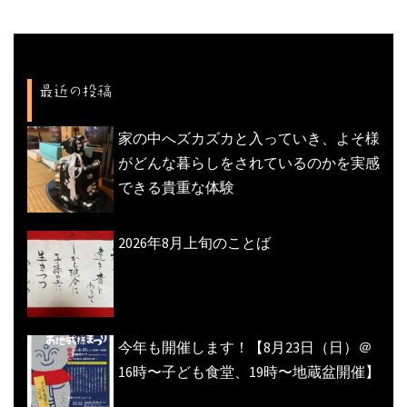
ー
シ
ョ
最近の投稿
ン
家の中へズカズカと入っていき、よそ様
がどんな暮らしをされているのかを実感
できる貴重な体験
2026年8月上旬のことば
今年も開催します！【8月23日（日）＠
16時〜子ども食堂、19時〜地蔵盆開催】