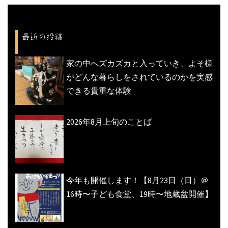
ー
シ
ョ
最近の投稿
ン
家の中へズカズカと入っていき、よそ様
がどんな暮らしをされているのかを実感
できる貴重な体験
2026年8月上旬のことば
今年も開催します！【8月23日（日）＠
16時〜子ども食堂、19時〜地蔵盆開催】