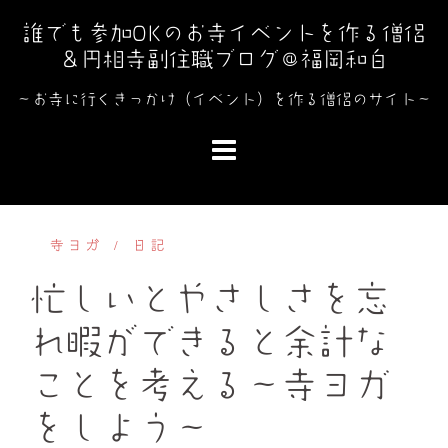
コ
誰でも参加OKのお寺イベントを作る僧侶
ン
＆円相寺副住職ブログ＠福岡和白
テ
ン
～お寺に行くきっかけ（イベント）を作る僧侶のサイト～
ツ
へ
ス
キ
ッ
寺ヨガ
日記
プ
忙しいとやさしさを忘
れ暇ができると余計な
ことを考える～寺ヨガ
をしよう～