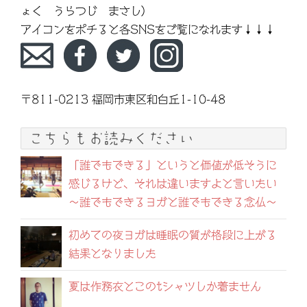
ょく うらつじ まさし）
アイコンをポチると各SNSをご覧になれます↓↓↓
〒811-0213 福岡市東区和白丘1-10-48
こちらもお読みください
「誰でもできる」というと価値が低そうに
感じるけど、それは違いますよと言いたい
～誰でもできるヨガと誰でもできる念仏～
初めての夜ヨガは睡眠の質が格段に上がる
結果となりました
夏は作務衣とこのtシャツしか着ません