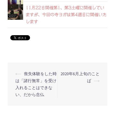
11月22日開催第1、第3土曜に開催してい
ますが、今回の寺ヨガは第4週目に開催いた
します
⟵
喪失体験をした時
2020年6月上旬のこと
投
は「諸行無常」を受け
ば
⟶
稿
入れることはできな
ナ
い、だから念仏
ビ
ゲ