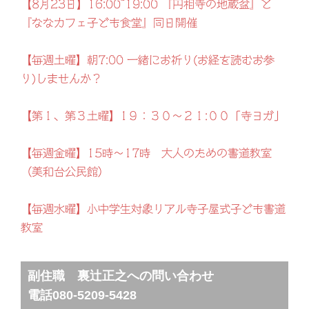
【8月23日】16:00~19:00 『円相寺の地蔵盆』と
『ななカフェ子ども食堂』同日開催
【毎週土曜】朝7:00 一緒にお祈り(お経を読むお参
り)しませんか？
【第１、第３土曜】1９：３０～２１:００「寺ヨガ」
【毎週金曜】15時～17時 大人のための書道教室
（美和台公民館）
【毎週水曜】小中学生対象リアル寺子屋式子ども書道
教室