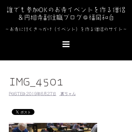
コ
誰でも参加OKのお寺イベントを作る僧侶
ン
＆円相寺副住職ブログ＠福岡和白
テ
ン
～お寺に行くきっかけ（イベント）を作る僧侶のサイト～
ツ
へ
ス
キ
ッ
プ
IMG_4501
POSTED
2019年6月27日
裏ちゃん