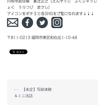
円相寺副住職 裏辻正之（えんそうじ ふくじゅうし
ょく うらつじ まさし）
アイコンをポチると各SNSをご覧になれます↓↓↓
〒811-0213 福岡市東区和白丘1-10-48
⟵
【未定】写経体験
投
＆ミニ法話
稿