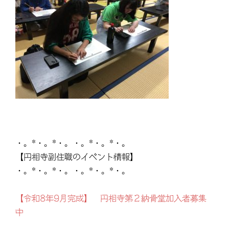
・。*・。*・。・。*・。*・。
【円相寺副住職のイベント情報】
・。*・。*・。・。*・。*・。
【令和8年9月完成】 円相寺第２納骨堂加入者募集
中