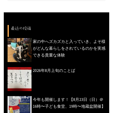
ナ
ビ
ゲ
ー
最近の投稿
シ
ョ
家の中へズカズカと入っていき、よそ様
ン
がどんな暮らしをされているのかを実感
できる貴重な体験
2026年8月上旬のことば
今年も開催します！【8月23日（日）＠
16時〜子ども食堂、19時〜地蔵盆開催】