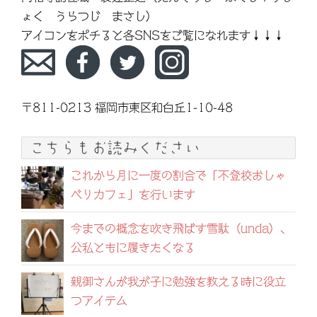
ょく うらつじ まさし）
アイコンをポチると各SNSをご覧になれます↓↓↓
〒811-0213 福岡市東区和白丘1-10-48
こちらもお読みください
これから月に一度の割合で「不登校おしゃ
べりカフェ」を行います
今までの概念を吹き飛ばす雪駄（unda）、
公私ともに履きたくなる
親御さんが我が子に勉強を教える時に役立
つアイテム