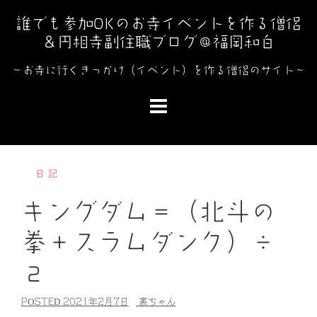
コ
誰でも参加OKのお寺イベントを作る僧侶
ン
＆円相寺副住職ブログ＠福岡和白
テ
ン
～お寺に行くきっかけ（イベント）を作る僧侶のサイト～
ツ
へ
ス
キ
ッ
日記
プ
キングダム＝（北斗の
拳＋スラムダンク）÷
２
POSTED
2021年2月7日
裏ちゃん