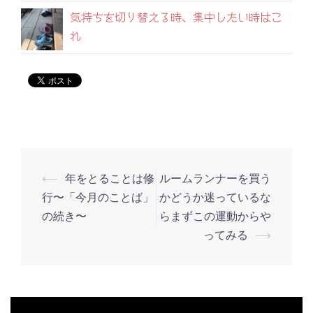
気持ちを切り替える時、集中したい時はこ
れ
⟵
年をとることは修
ルームランナーを買う
投
行〜「今月のことば」
かどうか迷っているな
稿
の続き〜
らまずこの運動からや
ナ
ってみる
⟶
ビ
ゲ
ー
シ